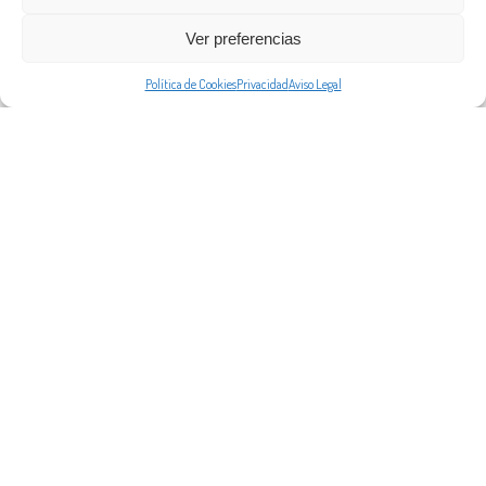
Ver preferencias
Política de Cookies
Privacidad
Aviso Legal
¿TRABAJAMOS JUNTOS?
Escríbeme para producciones, eventos, booking,
colaboraciones o cualquier proyecto que pueda
realizar.
ESCRÍBEME AHORA