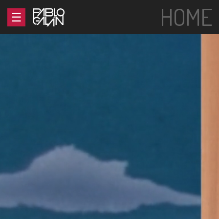
HOME
HOME
BIO
MÚSICA
FOTOS
BLOG
PRODUCCIÓN
TIENDA
CONTACTO