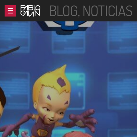
BLOG
,
NOTICIAS
HOME
BIO
MÚSICA
FOTOS
BLOG
PRODUCCIÓN
TIENDA
CONTACTO