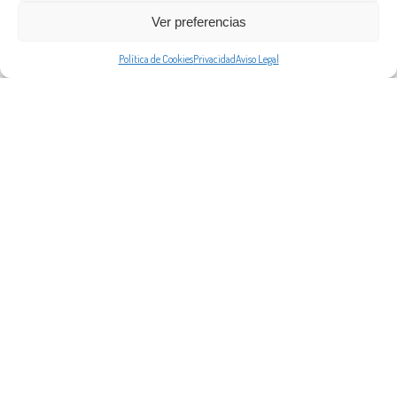
Ver preferencias
Política de Cookies
Privacidad
Aviso Legal
¿TRABAJAMOS JUNTOS?
Escríbeme para producciones, eventos, booking,
colaboraciones o cualquier proyecto que pueda
realizar.
ESCRÍBEME AHORA
©2026, Pablo Galán Music.
Aviso legal
·
Política de privacidad
·
Política de Cookies