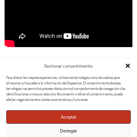
Otras noticias
Gestionar consentimiento
Para ofrecer las mejores experiencias, utilizamos tecnologías como las cookies para
Marca nos vuelve a
almacenar y/o acceder a la información del dispositivo. El consentimiento de estas
realizar un reportaje
tecnologías nos permitirá procesar datos como el comportamiento de navegación o las
identificaciones únicas en este sitio. No consentir o retirar el consentimiento, puede
afectar negativamente a ciertas características y funciones.
Grabo a Yolanda Garzón,
Aceptar
la voz de Digimon 25
Denegar
años después